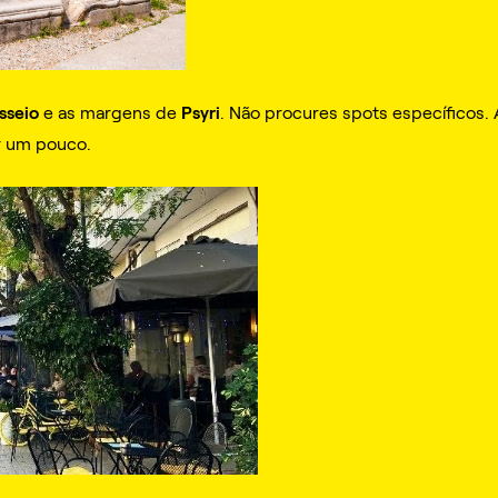
sseio
Psyri
e as margens de
. Não procures spots específicos.
 um pouco.