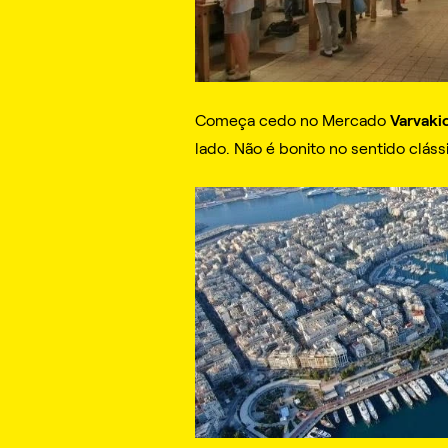
Varvaki
Começa cedo no
Mercado
lado. Não é bonito no sentido cláss