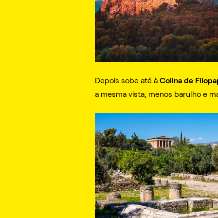
Colina de Filop
Depois sobe até à
a mesma vista, menos barulho e ma