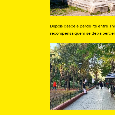
Thi
Depois desce e perde-te entre
recompensa quem se deixa perder