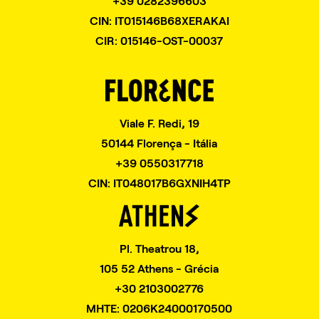
+39 0282396603
CIN: IT015146B68XERAKAI
CIR: 015146-OST-00037
Viale F. Redi, 19
50144 Florença - Itália
+39 0550317718
CIN: IT048017B6GXNIH4TP
Pl. Theatrou 18,
105 52 Athens - Grécia
+30 2103002776
MHTE: 0206K24000170500