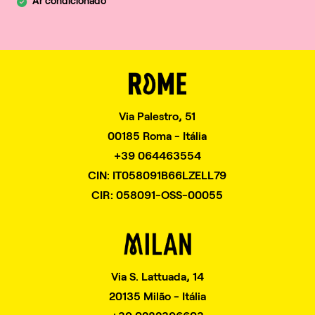
Ar condicionado
1
/
4
Via Palestro, 51
00185 Roma - Itália
+39 064463554
CIN: IT058091B66LZELL79
CIR: 058091-OSS-00055
Via S. Lattuada, 14
20135 Milão - Itália