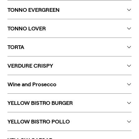
Glutine.
TONNO EVERGREEN
Frutta a guscio, glutine, pesce, solfiti.
TONNO LOVER
Glutine, pesce, lattosio, uova.
TORTA
Glutine, uova, lattosio. Può contenere tracce di soia e
VERDURE CRISPY
sesamo.
Glutine. Può contenere tracce di soia.
Wine and Prosecco
Sulphites
YELLOW BISTRO BURGER
Glutine, lattosio, uova, senape.
YELLOW BISTRO POLLO
Glutine, lattosio, soia, uova, senape. Può contenere