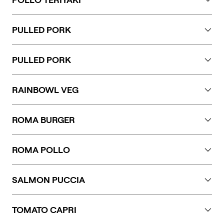
frutta a guscio, uova, senape, sedano e sesamo.
Soia, frutta a guscio. Può contenere tracce di glutine,
PULLED PORK
arachidi, latte, uova, senape, sedano e sesamo.
Glutine, sedano.
PULLED PORK
Glutine.
RAINBOWL VEG
Glutine, sesamo, soia, senape, solfiti, pesce.
ROMA BURGER
Glutine, lattosio. Può contenere frutta a guscio.
ROMA POLLO
Glutine, soia, lattosio. Può contenere tracce di arachidi,
SALMON PUCCIA
frutta a guscio, uova, senape, sedano e sesamo.
Glutine, pesce, lattosio, frutta a guscio, uova.
TOMATO CAPRI