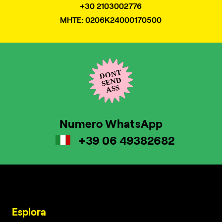
+30 2103002776
MHTE: 0206K24000170500
Numero WhatsApp
+39 06 49382682
Esplora