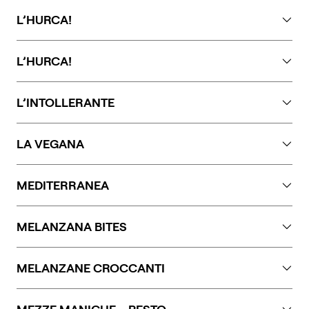
Glutine, lattosio, frutta a guscio e soia.
L’HURCA!
Eggs and wheat.
L’HURCA!
Uova, lattosio, glutine.
L’INTOLLERANTE
Uova, glutine, lattosio, frutta a guscio.
LA VEGANA
Glutine.
MEDITERRANEA
Lattosio, frutta a guscio, glutine.
MELANZANA BITES
Glutine, uova, lattosio. Può contenere tracce di
MELANZANE CROCCANTI
crostacei, pesce, soia, frutta a guscio e senape.
Glutine, uova, lattosio. Può contenere tracce di