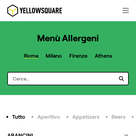
Menù Allergeni
Roma
Milano
Firenze
Athens
Tutto
Aperitivo
Appetizers
Beers
ARANCINI