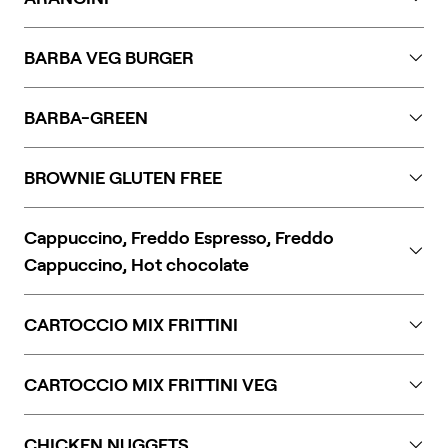
Glutine, lattosio. Può contenere tracce di crostacei,
BARBA VEG BURGER
uova, pesce, molluschi, soia e senape.
Glutine, sesamo, soia, senape, solfiti.
BARBA-GREEN
Glutine, frutta a guscio, sesamo, soia, senape, solfiti.
BROWNIE GLUTEN FREE
Uova, lattosio. Può contenere tracce di frutta a guscio.
Cappuccino, Freddo Espresso, Freddo
Cappuccino, Hot chocolate
Lactose
CARTOCCIO MIX FRITTINI
Glutine, soia, sedano, lattosio. Può contenere tracce di
CARTOCCIO MIX FRITTINI VEG
crostacei, uova, pesce, molluschi e senape.
Glutine, uova, lattosio. Può contenere tracce di
CHICKEN NUGGETS