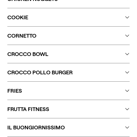
crostacei, pesce, soia, frutta a guscio e senape.
Glutine, soia e sedano. Può contenere tracce di
COOKIE
crostacei, uova, pesce, latte, sesamo, solfiti e senape.
Glutine, lattosio, uova.
CORNETTO
Glutine.
CROCCO BOWL
Frutta a guscio, sesamo, soia, glutine, senape
CROCCO POLLO BURGER
Glutine, lattosio, uova, senape.
FRIES
Può contenere tracce di glutine.
FRUTTA FITNESS
Lattosio, glutine, frutta a guscio e soia.
IL BUONGIORNISSIMO